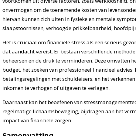
voortkomen uit diverse factoren, zoals werkloosheid, on
onvermogen om de toenemende kosten van levensonder
hiervan kunnen zich uiten in fysieke en mentale symp
slaapstoornissen, verhoogde prikkelbaarheid, hoofdpij
Het is cruciaal om financiële stress als een serieus g
dat aandacht vereist. Er bestaan verschillende methoden
beheersen en de druk te verminderen. Deze omvatten het
budget, het zoeken van professioneel financieel advies,
betalingsregelingen met schuldeisers, en het verkenne
inkomen te verhogen of uitgaven te verlagen.
Daarnaast kan het beoefenen van stressmanagementtec
regelmatige lichaamsbeweging, bijdragen aan het verm
impact van financiële zorgen.
Samenvatting