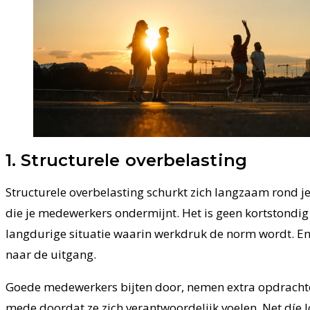
1. Structurele overbelasting
Structurele overbelasting schurkt zich langzaam rond je 
die je medewerkers ondermijnt. Het is geen kortstond
langdurige situatie waarin werkdruk de norm wordt. En ju
naar de uitgang.
Goede medewerkers bijten door, nemen extra opdrachte
mede doordat ze zich verantwoordelijk voelen. Net díe l