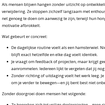
Als mensen blijven hangen zonder uitzicht op ontwikkel
verwijdering. Ze stoppen zichzelf langzaam met enthous
net genoeg te doen om aanwezig te zijn, terwijl hun hon
motivatie afbrokkelt.
Wat gebeurt er concreet:
De dagelijkse routine voelt als een hamsterwiel. N
blijft exact hetzelfde en elke dag voelt identiek.
Je vraagt om feedback of projecten, maar krijgt ge
aanrommelen. Iedereen lijkt te vergeten dat jij no
Zonder richting of uitdaging voelt het werk leeg. J
om je verder te bewegen—en jij bent best niet onb
Zonder doorgroei doen mensen het volgende:
Ze beperken zich tot veilige deelprojecten—geen risi