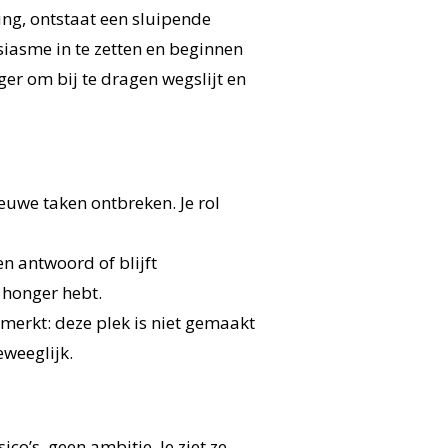
ing, ontstaat een sluipende
iasme in te zetten en beginnen
ger om bij te dragen wegslijt en
ieuwe taken ontbreken. Je rol
en antwoord of blijft
g honger hebt.
e merkt: deze plek is niet gemaakt
eweeglijk.
co’s, geen ambitie. Je ziet ze